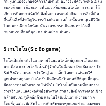
กัน ผู้เล่นเองจะต้องจัดการกับเงินที่มีอย่างระมัดระวังเพื่อไม่ให้
จบลงด้วยการล้มละลายนั้นเอง สล็อตออนไลน์สามารถทำให้
เกิดการติดการพนันได้ ดังนั้นการตระหนักถึงอาการสิ่งที่เกิด
ขึ้นเป็นสิ่งที่สำคัญในการป้องกัน และสล็อตนั้นหากคุณมีวินัย
ในตนเองเพียงเล็กน้อย มันจะสามารถเป็นเกมคาสิโนที่
สนุกสนานที่สุดที่คุณเคยเล่นอย่างแน่นอน
5.
เกมไฮโล (
Sic Bo game)
ไฮโลเป็นอีกหนึ่งในเกมคาสิโนออนไลน์ที่มีผู้เล่นคนไทยเล่น
มากที่สุด และไฮโลยังเป็นที่รู้จักกันในชื่อของ Dai Siu และ Tai
Sai ซึ่งมีความหมายว่า ใหญ่ และ เล็ก โดยการเล่นจะใช้
ลูกเต๋าสามลูกและไฮโลยังเป็นอีกหนึ่งในเกมที่ดีที่สุดเมื่อคุณ
ต้องการหยุดพักจากเกมไพ่ทั่วไป ไฮโลนั้นเป็นเกมที่เล่นอย่าง
รวดเร็วและแสดงผลลัพธ์อย่างรวดเร็วและยังมีตารางค่อนข้าง
คล้ายกับเกมรูเล็ตอีกด้วย และไฮโลยังเป็นเกมที่ง่ายมาก ๆ
โดยที่คุณต้องตัดสินใจการเดิมพันของคุณและทำนายผลของ