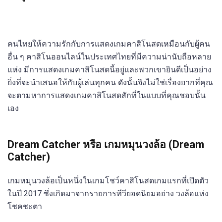
คนไทยให้ความรักกับการแสดงเกมคาสิโนสดเหมือนกับผู้คน
อื่น ๆ คาสิโนออนไลน์ในประเทศไทยที่มีความน่านับถือหลาย
แห่ง มีการแสดงเกมคาสิโนสดนี้อยู่และพวกเขายินดีเป็นอย่าง
ยิ่งที่จะนำเสนอให้กับผู้เล่นทุกคน ดังนั้นจึงไม่ใช่เรื่องยากที่คุณ
จะตามหาการแสดงเกมคาสิโนสดสักที่ในแบบที่คุณชอบนั้น
เอง
Dream Catcher
หรือ เกมหมุนวงล้อ (
Dream
Catcher
)
เกมหมุนวงล้อเป็นหนึ่งในเกมโชว์คาสิโนสดเกมแรกที่เปิดตัว
ในปี 2017 ซึ่งเกิดมาจากรายการทีวียอดนิยมอย่าง วงล้อแห่ง
โชคชะตา