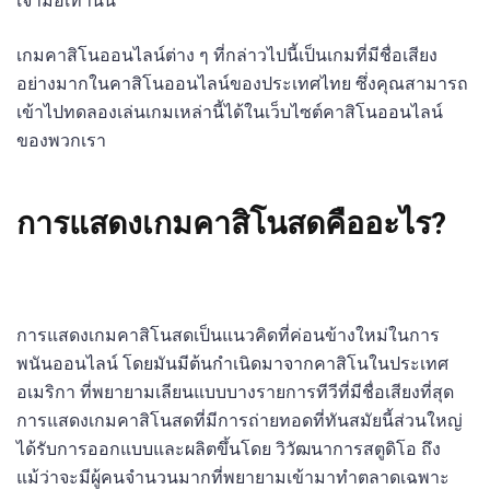
เจ้ามือเท่านั้น
เกมคาสิโนออนไลน์ต่าง ๆ ที่กล่าวไปนี้เป็นเกมที่มีชื่อเสียง
อย่างมากในคาสิโนออนไลน์ของประเทศไทย ซึ่งคุณสามารถ
เข้าไปทดลองเล่นเกมเหล่านี้ได้ในเว็บไซต์คาสิโนออนไลน์
ของพวกเรา
การแสดงเกมคาสิโนสดคืออะไร
?
การแสดงเกมคาสิโนสดเป็นแนวคิดที่ค่อนข้างใหม่ในการ
พนันออนไลน์ โดยมันมีต้นกำเนิดมาจากคาสิโนในประเทศ
อเมริกา ที่พยายามเลียนแบบบางรายการทีวีที่มีชื่อเสียงที่สุด
การแสดงเกมคาสิโนสดที่มีการถ่ายทอดที่ทันสมัยนี้ส่วนใหญ่
ได้รับการออกแบบและผลิตขึ้นโดย วิวัฒนาการสตูดิโอ ถึง
แม้ว่าจะมีผู้คนจำนวนมากที่พยายามเข้ามาทำตลาดเฉพาะ