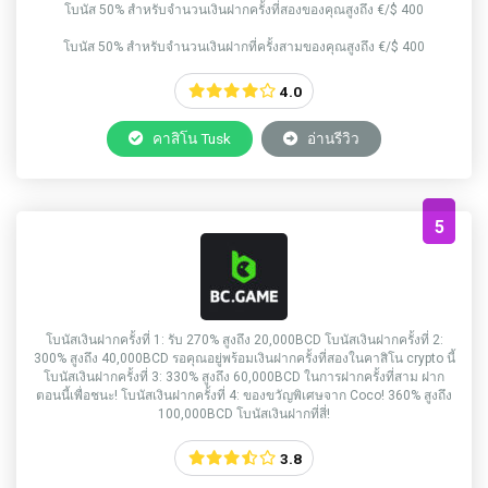
โบนัส 50% สำหรับจำนวนเงินฝากครั้งที่สองของคุณสูงถึง €/$ 400
โบนัส 50% สำหรับจำนวนเงินฝากที่ครั้งสามของคุณสูงถึง €/$ 400
4.0
คาสิโน Tusk
อ่านรีวิว
5
โบนัสเงินฝากครั้งที่ 1: รับ 270% สูงถึง 20,000BCD โบนัสเงินฝากครั้งที่ 2:
300% สูงถึง 40,000BCD รอคุณอยู่พร้อมเงินฝากครั้งที่สองในคาสิโน crypto นี้
โบนัสเงินฝากครั้งที่ 3: 330% สูงถึง 60,000BCD ในการฝากครั้งที่สาม ฝาก
ตอนนี้เพื่อชนะ! โบนัสเงินฝากครั้งที่ 4: ของขวัญพิเศษจาก Coco! 360% สูงถึง
100,000BCD โบนัสเงินฝากที่สี่!
3.8