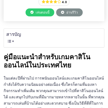
4.0
เล่นตอนนี้
อ่านรีวิว
สารบัญ
คู่มือแนะนำสำหรับเกมคาสิโน
ออนไลน์ในประเทศไทย
ในแต่ละปีที่ผ่านไป การพนันออนไลน์และเกมคาสิโนออนไลน์
กำลังได้รับความนิยมอย่างต่อเนื่อง ซึ่งใครก็ตามที่มองหา
กิจกรรมทำเพิ่มเติม พวกคุณสามารถเข้าไปที่คาสิโนออนไลน์
ได้ และสนุกไปกับเกมที่มีมากมายหลากหลายในนั้น ที่พวกคุณ
สามารถเล่นที่บ้านได้อย่างสะดวกสบาย ซึ่งเป็นวิธีที่ดีที่ในการ