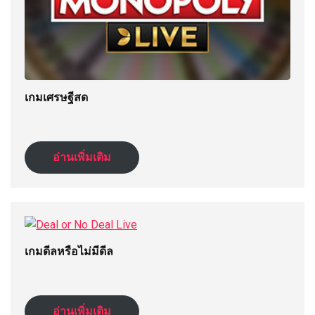
เกมเศรษฐีสด
อ่านเพิ่มเติม
เกมดีลหรือไม่มีดีล
อ่านเพิ่มเติม