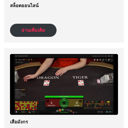
สล็อตออนไลน์
อ่านเพิ่มเติม
เสือมังกร