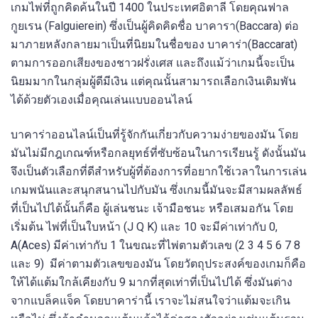
เกมไพ่ที่ถูกคิดค้นในปี 1400 ในประเทศอิตาลี โดยคุณฟาล
กูยเรน (Falguierein) ซึ่งเป็นผู้คิดคิดชื่อ บาคารา(Baccara) ต่อ
มาภายหลังกลายมาเป็นที่นิยมในชื่อของ บาคาร่า(Baccarat)
ตามการออกเสียงของชาวฝรั่งเศส และถึงแม้ว่าเกมนี้จะเป็น
นิยมมากในกลุ่มผู้ดีมีเงิน แต่คุณนั้นสามารถเลือกเงินเดิมพัน
ได้ด้วยตัวเองเมื่อคุณเล่นแบบออนไลน์
บาคาร่าออนไลน์เป็นที่รู้จักกันเกี่ยวกับความง่ายของมัน โดย
มันไม่มีกฎเกณฑ์หรือกลยุทธ์ที่ซับซ้อนในการเรียนรู้ ดังนั้นมัน
จึงเป็นตัวเลือกที่ดีสำหรับผู้ที่ต้องการที่อยากใช้เวลาในการเล่น
เกมพนันและสนุกสนานไปกับมัน ซึ่งเกมนี้มันจะมีสามผลลัพธ์
ที่เป็นไปได้นั้นก็คือ ผู้เล่นชนะ เจ้ามือชนะ หรือเสมอกัน โดย
เริ่มต้น ไพ่ที่เป็นใบหน้า (J Q K) และ 10 จะมีค่าเท่ากับ 0,
A(Aces) มีค่าเท่ากับ 1 ในขณะที่ไพ่ตามตัวเลข (2 3 4 5 6 7 8
และ 9) มีค่าตามตัวเลขของมัน โดยวัตถุประสงค์ของเกมก็คือ
ให้ได้แต้มใกล้เคียงกับ 9 มากที่สุดเท่าที่เป็นไปได้ ซึ่งมันต่าง
จากแบล็คแจ็ค โดยบาคาร่านี้ เราจะไม่สนใจว่าแต้มจะเกิน