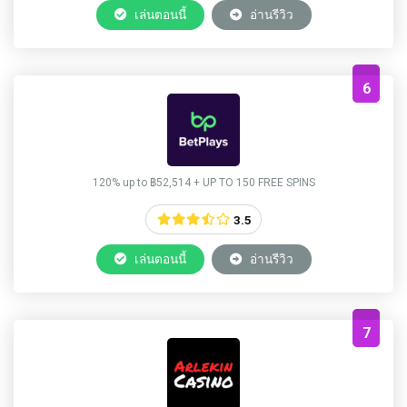
เล่นตอนนี้
อ่านรีวิว
6
120% up to ฿52,514 + UP TO 150 FREE SPINS
3.5
เล่นตอนนี้
อ่านรีวิว
7