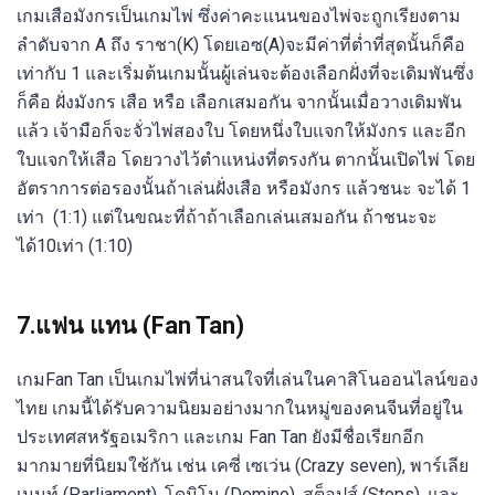
เกมเสือมังกรเป็นเกมไพ่ ซึ่งค่าคะแนนของไพ่จะถูกเรียงตาม
ลำดับจาก A ถึง ราชา(K) โดยเอซ(A)จะมีค่าที่ต่ำที่สุดนั้นก็คือ
เท่ากับ 1 และเริ่มต้นเกมนั้นผู้เล่นจะต้องเลือกฝั่งที่จะเดิมพันซึ่ง
ก็คือ ฝั่งมังกร เสือ หรือ เลือกเสมอกัน จากนั้นเมื่อวางเดิมพัน
แล้ว เจ้ามือก็จะจั่วไพ่สองใบ โดยหนึ่งใบแจกให้มังกร และอีก
ใบแจกให้เสือ โดยวางไว้ตำแหน่งที่ตรงกัน ตากนั้นเปิดไพ่ โดย
อัตราการต่อรองนั้นถ้าเล่นฝั่งเสือ หรือมังกร แล้วชนะ จะได้ 1
เท่า (1:1) แต่ในขณะที่ถ้าถ้าเลือกเล่นเสมอกัน ถ้าชนะจะ
ได้10เท่า (1:10)
7.
แฟน แทน (
Fan Tan
)
เกมFan Tan เป็นเกมไพ่ที่น่าสนใจที่เล่นในคาสิโนออนไลน์ของ
ไทย เกมนี้ได้รับความนิยมอย่างมากในหมู่ของคนจีนที่อยู่ใน
ประเทศสหรัฐอเมริกา และเกม Fan Tan ยังมีชื่อเรียกอีก
มากมายที่นิยมใช้กัน เช่น เคซี่ เซเว่น (Crazy seven), พาร์เลีย
เมนท์ (Parliament), โดมิโน (Domino), สต็อปส์ (Stops), และ