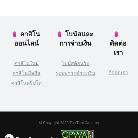
คาสิโน
โบนัสและ
ออนไลน์
การจ่ายเงิน
ติดต่อ
เรา
คาสิโนใหม่
โบนัสต้อนรับ
ติดต่อเรา
คาสิโนมือถือ
ระบบการชำระเงิน
คาสิโนคริปโต
© Copyright 2023 Top Thai Casinos