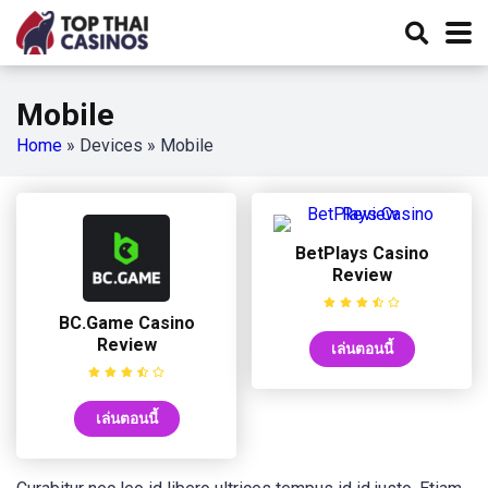
Mobile
Home
»
Devices
»
Mobile
BetPlays Casino
Review
BC.Game Casino
Review
เล่นตอนนี้
เล่นตอนนี้