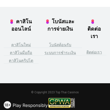
คาสิโน
โบนัสและ
ออนไลน์
การจ่ายเงิน
ติดต่อ
เรา
คาสิโนใหม่
โบนัสต้อนรับ
ติดต่อเรา
คาสิโนมือถือ
ระบบการชำระเงิน
คาสิโนคริปโต
© Copyright 2023 Top Thai Casinos